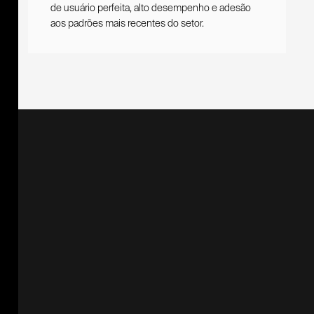
de usuário perfeita, alto desempenho e adesão
aos padrões mais recentes do setor.
Algumas tecnologias que usamos