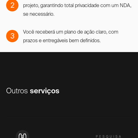
2
projeto, garantindo total privacidade com um NDA,
se necessário.
Você receberá um plano de ação claro, com
3
prazos e entregáveis bem definidos.
Outros
serviços
PESQUISA